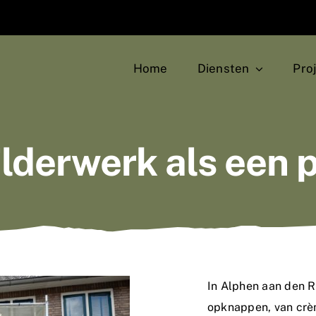
Home
Diensten
Pro
lderwerk als een 
In Alphen aan den R
opknappen, van crèm