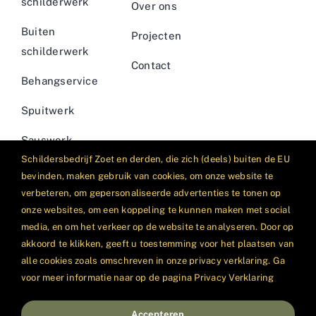
schilderwerk
Over ons
Buiten
Projecten
schilderwerk
Contact
Behangservice
Spuitwerk
Sauswerk
Schildersbedrijf Zoet en derden, die zich (deels) buiten de EU
Houtrotreparatie
bevinden, maken gebruik van cookies, om onze website te
verbeteren, om gepersonaliseerde advertenties te tonen op
onze websites, om een koppeling te kunnen maken met social
media, en om het verkeer op de website te analyseren. Door op
akkoord te klikken, geeft u toestemming voor het plaatsen van
alle cookies zoals omschreven in onze privacy verklaring. Ga
© Copyright 2026 | Schildersbedrijf Zoet | Benthuizen
voor meer informatie naar op de pagina Privacy Verklaring
Accepteren